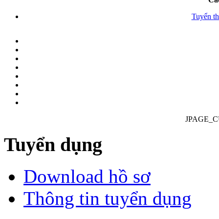
Dự án kho chứa lạnh Thị Vải, Cái
Tuyển th
Mép (2012)
Dự án xây dựng mở rộng nhà máy phân
đạm Bắc Giang
JPAGE_
Tuyển dụng
Download hồ sơ
Thông tin tuyển dụng