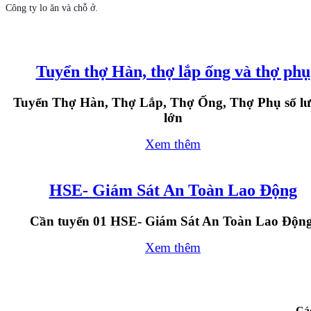
Công ty lo ăn và chỗ ở.
Dự án nhà máy sơ sợi Đình Vũ Hải
Phòng ( 2010-2011)
Tuyển thợ Hàn, thợ lắp ống và thợ phụ
Dự án lắp bồn công nghệ Malaisia
nhà máy pin năng lượng, huyện Củ
Chi ( 2011)
Tuyển Thợ Hàn, Thợ Lắp, Thợ Ống, Thợ Phụ số l
lớn
Xem thêm
Lắp đặt bơm của nhà máy sữa Bình
Dương
HSE- Giám Sát An Toàn Lao Động
Dự án nhà máy sữa Vinamilk khu
Cần tuyển 01 HSE- Giám Sát An Toàn Lao Độn
công nghiệp Vietnam Singapor, Bình
Dương ( 2012)
Xem thêm
Các