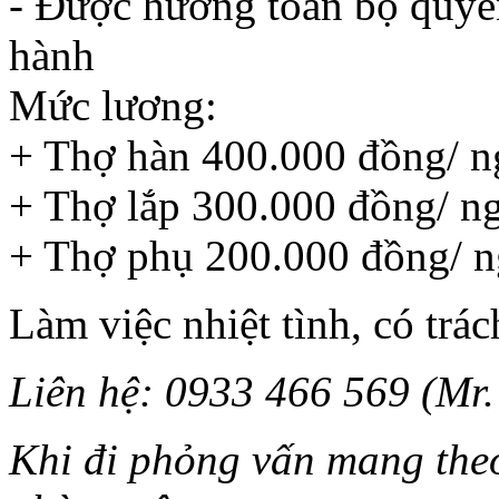
- Được hưởng toàn bộ quyền
Dự án nhà máy sơ sợi Đình Vũ Hải
Phòng ( 2010-2011)
hành
Mức lương:
Dự án lắp bồn công nghệ Malaisia
nhà máy pin năng lượng, huyện Củ
+ Thợ hàn 400.000 đồng/ n
Chi ( 2011)
+ Thợ lắp 300.000 đồng/ n
+ Thợ phụ 200.000 đồng/ 
Lắp đặt bơm của nhà máy sữa Bình
Dương
Làm việc nhiệt tình, có trá
Dự án nhà máy sữa Vinamilk khu
công nghiệp Vietnam Singapor, Bình
Liên hệ: 0933 466 569 (Mr.
Dương ( 2012)
Khi đi phỏng vấn mang theo