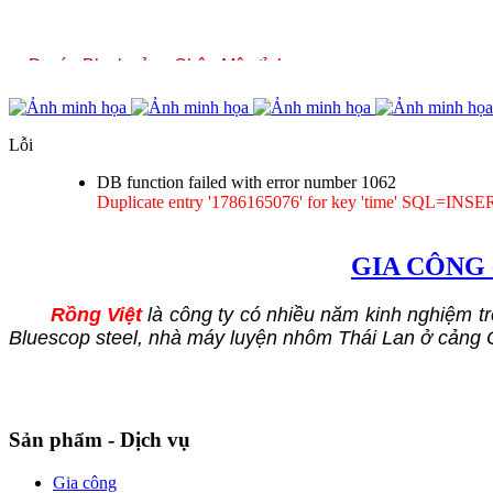
Dự án Block cảng Chân Mây tỉnh
Thừa Thiên Huế (2006)
Lỗi
DB function failed with error number 1062
Duplicate entry '1786165076' for key 'time' SQL=INSER
Dự án nhà máy Lọc Dầu Dung Quất
tỉnh Quảng Ngãi (2007-2009)
GIA CÔNG
Rồng Việt
là công ty có nhiều năm kinh nghiệm tr
Bluescop steel, nhà máy luyện nhôm Thái Lan ở cảng 
Dự án Block chân đế giàn khoan tự
nâng 90m nước đầu tiên tại Việt
Nam (2009-2010)
Sản phẩm - Dịch vụ
Gia công