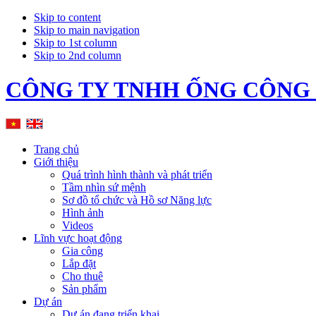
Skip to content
Skip to main navigation
Skip to 1st column
Skip to 2nd column
CÔNG TY TNHH ỐNG CÔNG
Trang chủ
Giới thiệu
Quá trình hình thành và phát triển
Tầm nhìn sứ mệnh
Sơ đồ tổ chức và Hồ sơ Năng lực
Hình ảnh
Videos
Lĩnh vực hoạt động
Gia công
Lắp đặt
Cho thuê
Sản phẩm
Dự án
Dự án đang triển khai