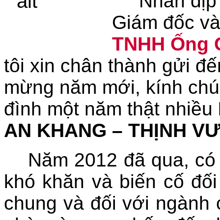
Nhân dịp 
Giám đốc và
Dự án nhà máy sơ sợi Đình Vũ Hải
TNHH Ống C
Phòng ( 2010-2011)
tôi xin chân thành gửi 
Dự án lắp bồn công nghệ Malaisia
mừng năm mới, kính chú
nhà máy pin năng lượng, huyện Củ
Chi ( 2011)
đình một năm thật nhiều
AN KHANG – THỊNH V
Lắp đặt bơm của nhà máy sữa Bình
Dương
Năm 2012 đã qua, có t
Dự án nhà máy sữa Vinamilk khu
khó khăn và biến cố đối
công nghiệp Vietnam Singapor, Bình
Dương ( 2012)
chung và đối với ngành 