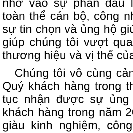
nhờ vào sự phấn đấu 
toàn thể cán bộ, công 
Dự án kho chứa lạnh Thị Vải, Cái
Mép (2012)
sự tin chọn và ủng hộ g
giúp chúng tôi vượt qu
thương hiệu và vị thế củ
Dự án xây dựng mở rộng nhà máy phân
Chúng tôi vô cùng cảm
đạm Bắc Giang
Quý khách hàng trong th
tục nhận được sự ủng 
khách hàng trong năm 20
giàu kinh nghiệm, côn